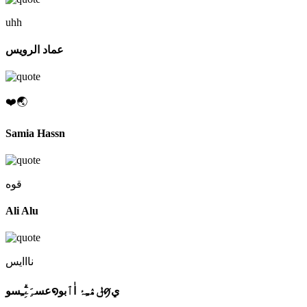
uhh
عماد الرويس
❤️🌏
Samia Hassn
قوه
Ali Alu
نااایس
عسہَِۦِٰؖـِسو໑ݪۿـِۂ اٰٱبوꪇي